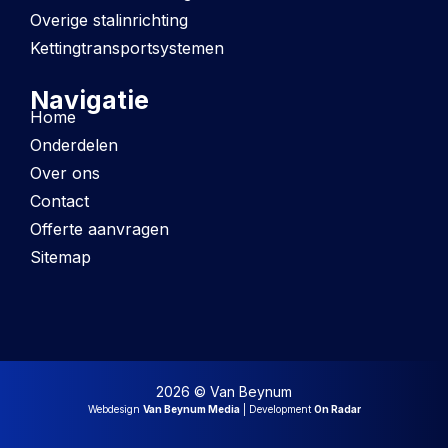
Overige stalinrichting
Kettingtransportsystemen
Navigatie
Home
Onderdelen
Over ons
Contact
Offerte aanvragen
Sitemap
2026 © Van Beynum
Webdesign
Van Beynum Media
| Development
On Radar