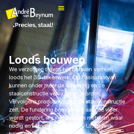
Loods bouwen
We verzorgen tijdens het bouwen van een
loods het 3D-tekenwerk. Op basis daarvan
kunnen onder meer de fundering en de
staalconstructie vervaardigd worden.
Vervolgens produceren we die staalconstructie
zelf. De fundering brengen we aan, de vloer
wordt gestort, we monteren en metselen waar
nodig en brengen het dak aan. Uiteindelijk
bouwen we de loods af. We leveren de