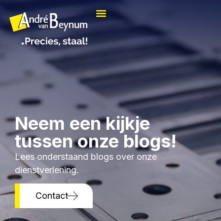
Neem een kijkje
tussen onze blogs!
Lees onderstaand blogs over onze
dienstverlening.
Contact